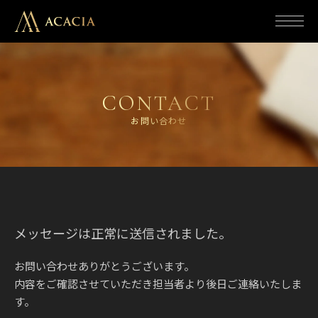
コ
ン
テ
ン
ツ
に
ス
キ
ッ
CONTACT
プ
す
お問い合わせ
る
メッセージは正常に送信されました。
お問い合わせありがとうございます。
内容をご確認させていただき担当者より後日ご連絡いたしま
す。