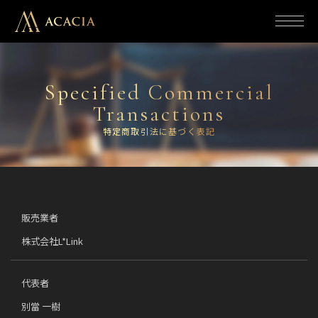
コ
ン
テ
ン
ツ
に
ス
キ
Specified Commercial
ッ
プ
Transactions
す
る
特定商取引法に基づく表記
販売業者
株式会社L*Link
代表者
別當 一樹